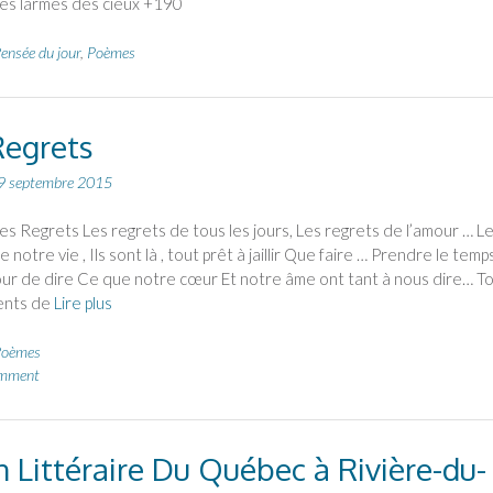
es larmes des cieux +190
ensée du jour
,
Poèmes
Regrets
9 septembre 2015
ets Les regrets de tous les jours, Les regrets de l’amour … L
 notre vie , Ils sont là , tout prêt à jaillir Que faire … Prendre le temp
ur de dire Ce que notre cœur Et notre âme ont tant à nous dire… T
ents de
Lire plus
oèmes
omment
n Littéraire Du Québec à Rivière-du-