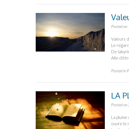
Vale
Posted on
Valeurs d
Le regard
De labyri
Afin d’êt
Posted in
P
LA 
Posted on
La plume 
ouvre le 