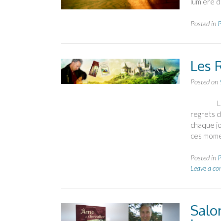
lumière d
Posted in
P
Les 
Posted on
Les Regr
regrets de
chaque jo
ces mom
Posted in
P
Leave a c
Salo