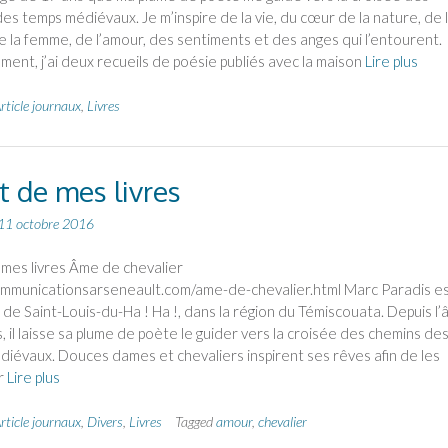
es temps médiévaux. Je m’inspire de la vie, du cœur de la nature, de 
 la femme, de l’amour, des sentiments et des anges qui l’entourent.
ent, j’ai deux recueils de poésie publiés avec la maison
Lire plus
rticle journaux
,
Livres
t de mes livres
11 octobre 2016
 mes livres Âme de chevalier
ommunicationsarseneault.com/ame-de-chevalier.html Marc Paradis e
e de Saint-Louis-du-Ha ! Ha !, dans la région du Témiscouata. Depuis l’
, il laisse sa plume de poète le guider vers la croisée des chemins de
iévaux. Douces dames et chevaliers inspirent ses rêves afin de les
r
Lire plus
rticle journaux
,
Divers
,
Livres
Tagged
amour
,
chevalier