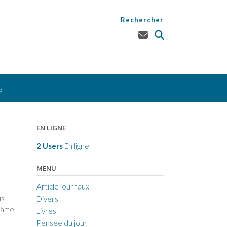
Rechercher
S
EN LIGNE
2 Users
En ligne
MENU
Article journaux
us
Divers
l’âme
Livres
Pensée du jour