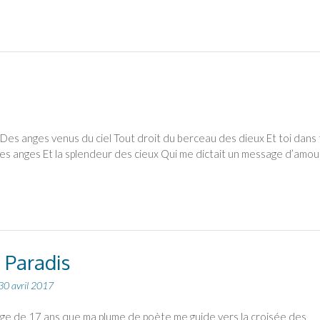
 Des anges venus du ciel Tout droit du berceau des dieux Et toi dans
 des anges Et la splendeur des cieux Qui me dictait un message d’amou
 Paradis
30 avril 2017
âge de 17 ans que ma plume de poète me guide vers la croisée des