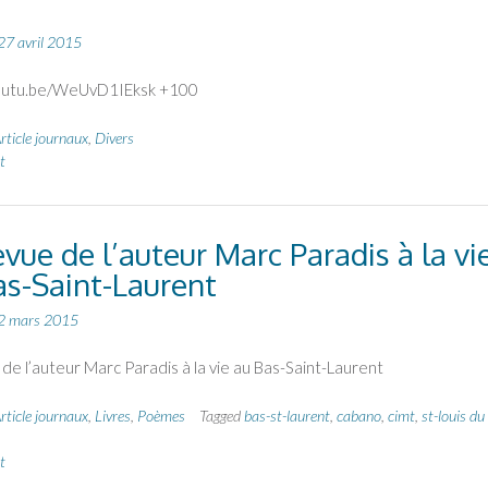
27 avril 2015
youtu.be/WeUvD1IEksk +100
rticle journaux
,
Divers
t
vue de l’auteur Marc Paradis à la vi
as-Saint-Laurent
2 mars 2015
de l’auteur Marc Paradis à la vie au Bas-Saint-Laurent
rticle journaux
,
Livres
,
Poèmes
Tagged
bas-st-laurent
,
cabano
,
cimt
,
st-louis du
t