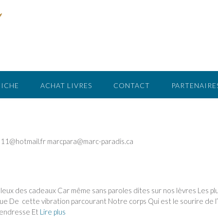
FICHE
ACHAT LIVRES
CONTACT
PARTENAIRE
011@hotmail.fr marcpara@marc-paradis.ca
illeux des cadeaux Car même sans paroles dites sur nos lèvres Les pl
que De cette vibration parcourant Notre corps Qui est le sourire de 
tendresse Et
Lire plus