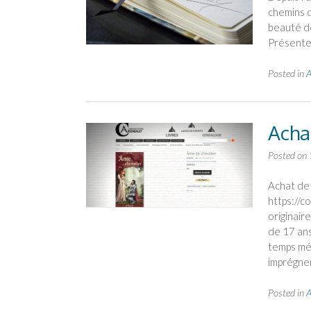
chemins d
beauté de
Présentem
Posted in
A
Acha
Posted on
Achat de
https://c
originair
de 17 ans
temps méd
imprégne
Posted in
A