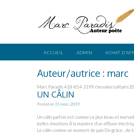
Skip
to
content
ACCUEIL
ADMIN
ACHAT D’AF
Auteur/autrice :
marc
Marc Paradis 418-854-3199 chevaliersolitaire2
UN CÂLIN
Posted on
15 mars 2019
Un câlin parfois est comme Le plus beau et merve
belles émotions À la manière d’un effluve électri
Le câlin comme un moment de paix De grâce , de 