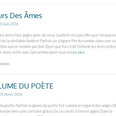
urs Des Âmes
13 juin 2016
es âmes Nos anges près de nous Guident nos pas Afin que l’on puisse
 de la véritable lumière Parfois on s’égare Perdu comme dans une s
nthe qui ne semble pas finir Quoi que l’on croit Détenir les bons indic
re dans cette voie Qui semble pour nous la
Lire plus
oèmes
PLUME DU POÈTE
25 février 2016
du poète Parfois la plume du poète Est comme le regard des anges El
monde Vers une certaine grâce De ces mots à l’encre pigée Dans la