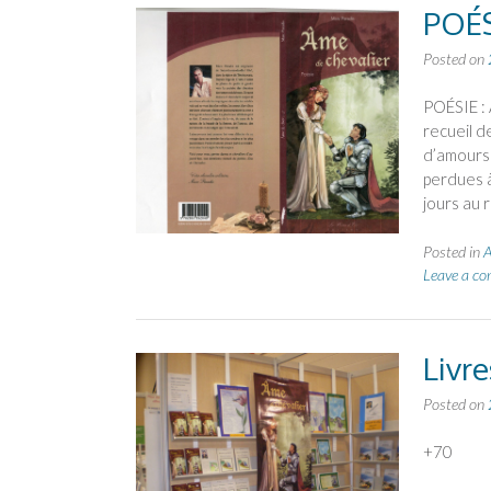
POÉS
Posted on
POÉSIE : 
recueil d
d’amours 
perdues à
jours au 
Posted in
A
Leave a c
Livre
Posted on
+70