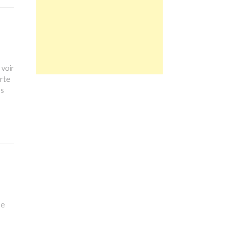
 voir
orte
es
le