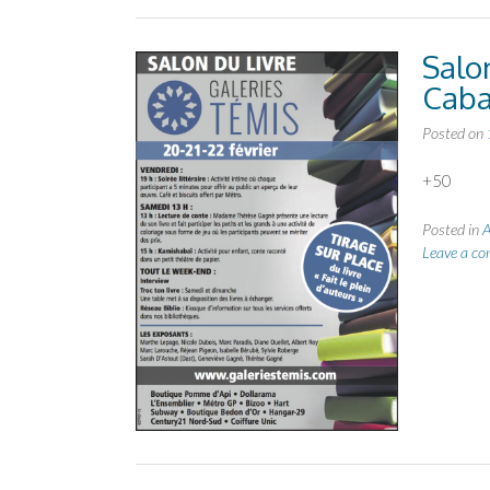
Salo
Caba
Posted on
+50
Posted in
A
Leave a c