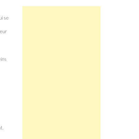
ui se
teur
eins
t.