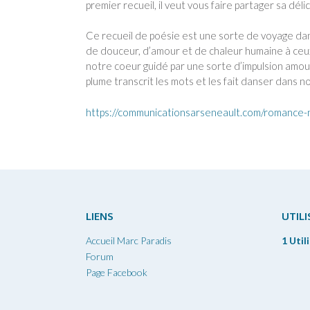
premier recueil, il veut vous faire partager sa dé
Ce recueil de poésie est une sorte de voyage dan
de douceur, d’amour et de chaleur humaine à ceux 
notre coeur guidé par une sorte d’impulsion amou
plume transcrit les mots et les fait danser dans no
https://communicationsarseneault.com/romance-no
LIENS
UTIL
Accueil Marc Paradis
1 Util
Forum
Page Facebook