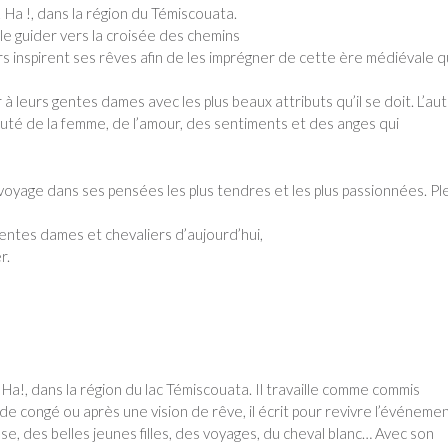
 Ha !, dans la région du Témiscouata.
 le guider vers la croisée des chemins
inspirent ses rêves afin de les imprégner de cette ère médiévale q
 leurs gentes dames avec les plus beaux attributs qu’il se doit. L’au
beauté de la femme, de l’amour, des sentiments et des anges qui
oyage dans ses pensées les plus tendres et les plus passionnées. Pl
entes dames et chevaliers d’aujourd’hui,
r.
Ha!, dans la région du lac Témiscouata. Il travaille comme commis
 de congé ou après une vision de rêve, il écrit pour revivre l’événemen
anse, des belles jeunes filles, des voyages, du cheval blanc… Avec son