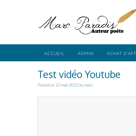
Skip
to
content
ACCUEIL
ADMIN
ACHAT D’AF
Test vidéo Youtube
Posted on
12 mai 2012
by
marc