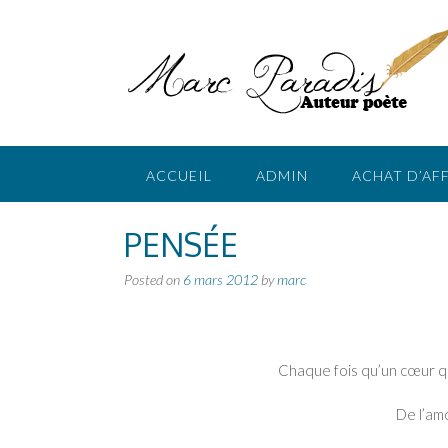
Skip
to
content
ACCUEIL
ADMIN
ACHAT D’AF
PENSÉE
Posted on
6 mars 2012
by
marc
Chaque fois qu’un cœur qu
De l’am