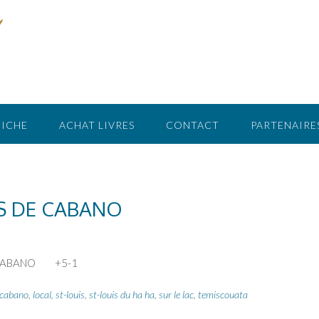
FICHE
ACHAT LIVRES
CONTACT
PARTENAIRE
IS DE CABANO
DE CABANO +5-1
cabano
,
local
,
st-louis
,
st-louis du ha ha
,
sur le lac
,
temiscouata