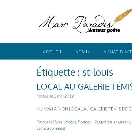
Skip
to
content
ACCUEIL
ADMIN
ACHAT D’AF
Étiquette :
st-louis
LOCAL AU GALERIE TÉM
Posted on
2 mai 2012
Me Voici À MON LOCAL AU GALERIE TÉMIS 
Posted in
Livres
,
Photos
,
Poèmes
Tagged
bas-st-laurent
,
Leave a comment