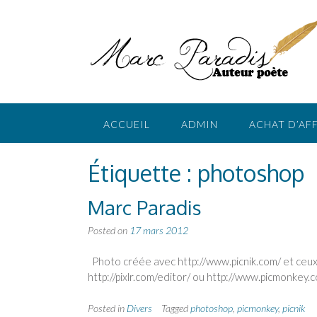
Skip
to
content
ACCUEIL
ADMIN
ACHAT D’AF
Étiquette :
photoshop
Marc Paradis
Posted on
17 mars 2012
Photo créée avec http://www.picnik.com/ et ceux 
http://pixlr.com/editor/ ou http://www.picmonkey.
Posted in
Divers
Tagged
photoshop
,
picmonkey
,
picnik