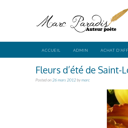
Skip
to
content
ACCUEIL
ADMIN
ACHAT D’AF
Fleurs d’été de Saint-
Posted on
26 mars 2012
by
marc