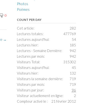
Photos
Poèmes
0
COUNT PER DAY
Cet article:
282
Lectures totales:
477769
ie
→
Lectures aujourd'hui:
54
Lectures hier:
185
Lectures - Semaine Dernière:
942
Lectures par mois:
942
Visiteurs Total:
315302
Visiteurs aujourd'hui:
45
Visiteurs hier:
132
Visiteurs la semaine dernière:
719
Visiteurs par mois:
719
Visiteurs par jour:
96
Visiteur actuellement en ligne:
2
Compteur activé le :
21 février 2012